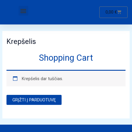
Pereiti
Menu
prie
CART
0,00
€
turinio
Krepšelis
Shopping Cart
Krepšelis dar tuščias.
GRĮŽTI Į PARDUOTUVĘ