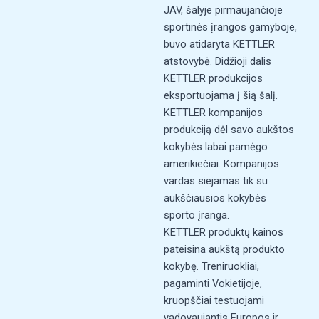
JAV, šalyje pirmaujančioje
sportinės įrangos gamyboje,
buvo atidaryta KETTLER
atstovybė. Didžioji dalis
KETTLER produkcijos
eksportuojama į šią šalį.
KETTLER kompanijos
produkciją dėl savo aukštos
kokybės labai pamėgo
amerikiečiai. Kompanijos
vardas siejamas tik su
aukščiausios kokybės
sporto įranga.
KETTLER produktų kainos
pateisina aukštą produkto
kokybę. Treniruokliai,
pagaminti Vokietijoje,
kruopščiai testuojami
vadovaujantis Europos ir