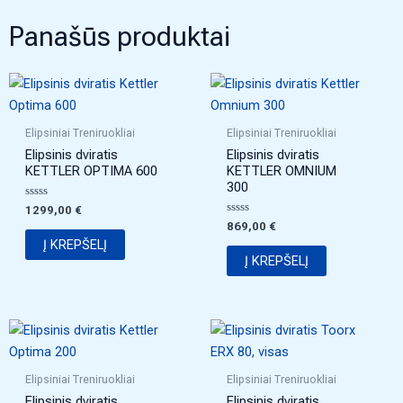
Panašūs produktai
Elipsiniai Treniruokliai
Elipsiniai Treniruokliai
Elipsinis dviratis
Elipsinis dviratis
KETTLER OPTIMA 600
KETTLER OMNIUM
300
Įvertinimas:
1299,00
€
0
Įvertinimas:
869,00
€
iš
0
5
Į KREPŠELĮ
iš
5
Į KREPŠELĮ
Elipsiniai Treniruokliai
Elipsiniai Treniruokliai
Elipsinis dviratis
Elipsinis dviratis