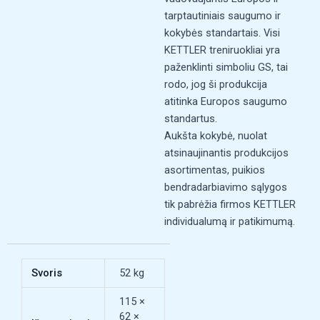
tarptautiniais saugumo ir
kokybės standartais. Visi
KETTLER treniruokliai yra
paženklinti simboliu GS, tai
rodo, jog ši produkcija
atitinka Europos saugumo
standartus.
Aukšta kokybė, nuolat
atsinaujinantis produkcijos
asortimentas, puikios
bendradarbiavimo sąlygos
tik pabrėžia firmos KETTLER
individualumą ir patikimumą.
Svoris
52 kg
115 ×
62 ×