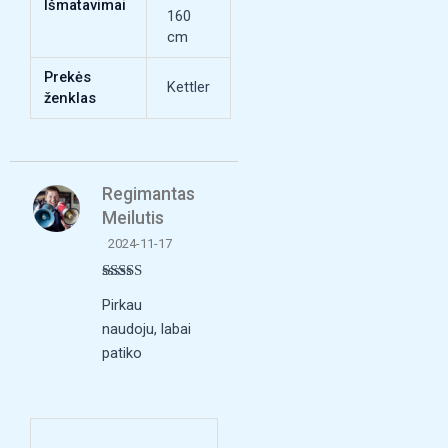
Išmatavimai
160
cm
Prekės
Kettler
ženklas
Regimantas
Meilutis
2024-11-17
Įvertinimas:
Pirkau
5
iš 5
naudoju, labai
patiko