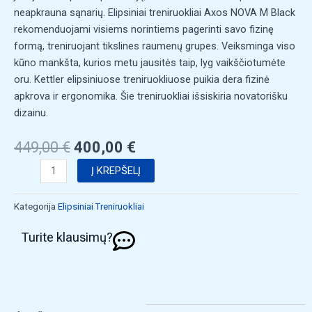
neapkrauna sąnarių. Elipsiniai treniruokliai Axos NOVA M Black
rekomenduojami visiems norintiems pagerinti savo fizinę
formą, treniruojant tikslines raumenų grupes. Veiksminga viso
kūno mankšta, kurios metu jausitės taip, lyg vaikščiotumėte
oru. Kettler elipsiniuose treniruokliuose puikia dera fizinė
apkrova ir ergonomika. Šie treniruokliai išsiskiria novatorišku
dizainu.
Original
Current
449,00
€
400,00
€
price
price
produkto
Į KREPŠELĮ
was:
is:
kiekis:
449,00 €.
400,00 €.
Elipsinis
Kategorija
Elipsiniai Treniruokliai
dviratis
KETTLER
Turite klausimų?
AXOS
NOVA
M