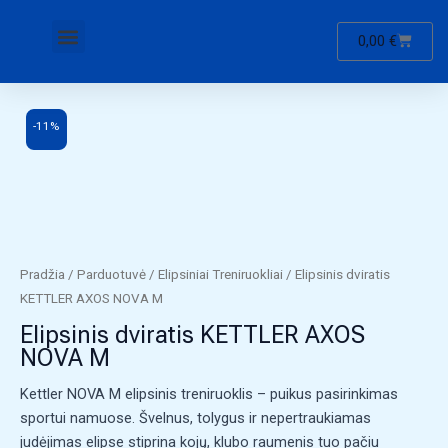
Pereiti
Menu
prie
CART
0,00
€
turinio
-11%
Pradžia
/
Parduotuvė
/
Elipsiniai Treniruokliai
/ Elipsinis dviratis
KETTLER AXOS NOVA M
Elipsinis dviratis KETTLER AXOS
NOVA M
Kettler NOVA M elipsinis treniruoklis – puikus pasirinkimas
sportui namuose. Švelnus, tolygus ir nepertraukiamas
judėjimas elipse stiprina kojų, klubo raumenis tuo pačiu