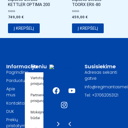
KETTLER OPTIMA 200
TOORX ERX-80
Įvertinimas:
Įvertinimas:
749,00
€
459,00
€
0
0
iš
iš
5
5
Į KREPŠELĮ
Į KREPŠELĮ
Informacija
Meniu
Susisiekime
Pagrindinis
Adresas sekanti
gatvė
Vartotojo
Parduotuvė
prisijungimas
F
I
Y
info@regimantasmeilu
Apie
a
n
o
mus
Tel: +37062053121
Partnerių
c
s
u
prisijungimas
Kontaktai
e
t
t
DUK
Mokėjimo
b
a
u
būdai
Prekių
o
g
b
Next
Previous
pristatymo